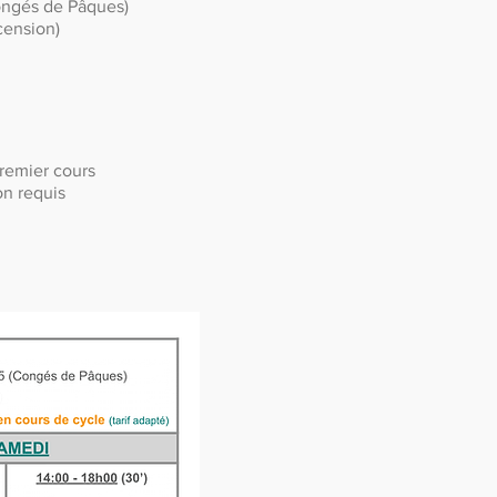
di 09/05 (Congés de Pâques)
cension)
premier cours
on requis